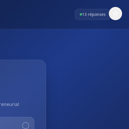
13
réponses
reneurial