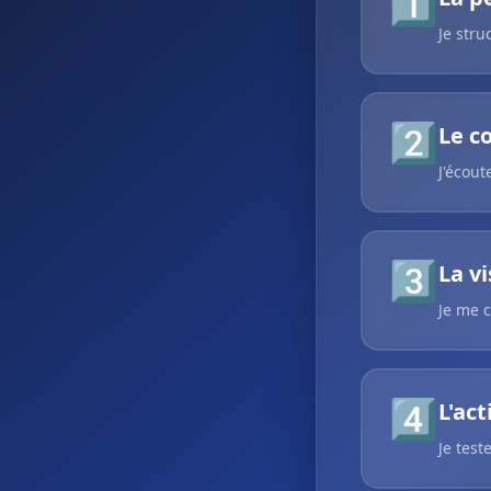
1️⃣
Je stru
2️⃣
Le c
J'écout
3️⃣
La vi
Je me 
4️⃣
L'act
Je test