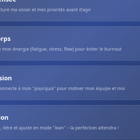
cture ma vision et mes priorités avant d'agir
orps
e mon énergie (fatigue, stress, flow) pour éviter le burnout
sion
connecte à mon "pourquoi" pour motiver mon équipe et moi
ion
e, itère et ajuste en mode "lean" – la perfection attendra !